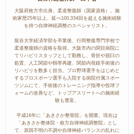
大阪府枚方市出身。柔道整復師（国家資格）。施
術家歴25年以上、延べ100,334回を超える施術経験
を持つ自律神経調整のスペシャリスト。
龍谷大学経済学部を卒業後、行岡整復専門学校で
柔道整復師の資格を取得。大阪市内の関目病院に
てリハビリスタッフとして勤務し、骨折や脱臼の
処置、人工関節や靱帯再建、関節内視鏡手術後の
リハビリを数多く担当。プロ野球選手をはじめと
するプロスポーツ選手も入院する病院付属スポー
ツジムにて、手術後のトレーニング指導や投球フ
ォームの改善など、トップアスリートへの施術経
験も豊富。
平成16年に「あきさか整骨院」を開業。現在は
「あきさか整体院・枚方自律神経調整院」とし
て、原因不明の不調や自律神経バランスの乱れに